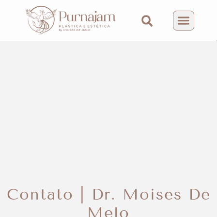
O que faze
Contato | Dr. Moises De
Melo