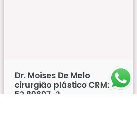
Dr. Moises De Melo
cirurgião plástico CRM:
52.80607-2
Excelência médica consolidada
em mais de 20 anos de
experiência em cirurgia plástica,