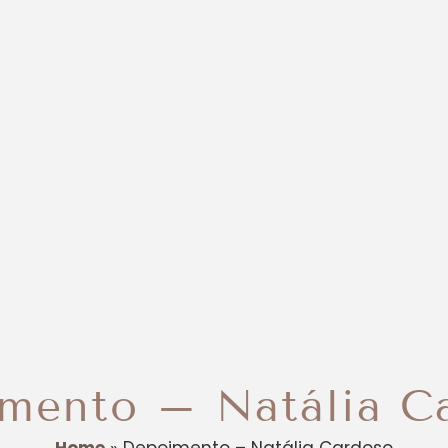
mento – Natália C
Home
»
Depoimento – Natália Cardoso