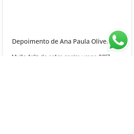
Depoimento de Ana Paula Oliveira
Muito feliz de estar assim verao 2017
Obrigado dr saudades
LEIA MAIS ➜
Agende uma consulta agora