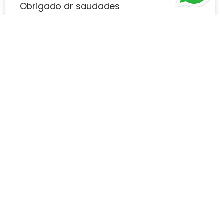
Obrigado dr saudades
LEIA MAIS ➜
Agende uma consulta agora
Cirurgias plásticas mais
procuradas
CIRURGIA PLÁSTICA ESTÉTICA