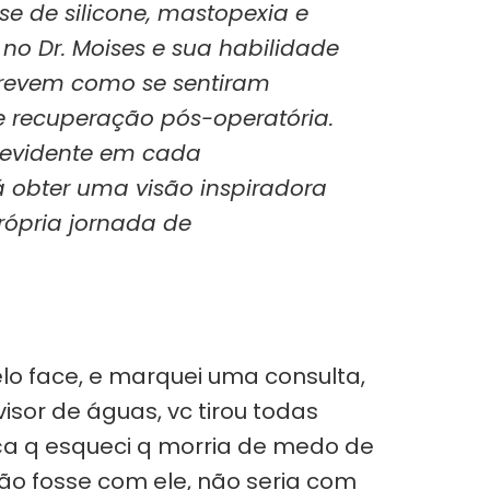
e de silicone, mastopexia e
 no Dr. Moises e sua habilidade
screvem como se sentiram
de recuperação pós-operatória.
é evidente em cada
á obter uma visão inspiradora
rópria jornada de
lo face, e marquei uma consulta,
isor de águas, vc tirou todas
ça q esqueci q morria de medo de
não fosse com ele, não seria com