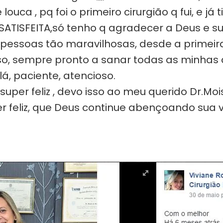
 , pq foi o primeiro cirurgião q fui, e já t
ATISFEITA,só tenho q agradecer a Deus e sua 
pessoas tão maravilhosas, desde a primeira 
o, sempre pronto a sanar todas as minhas dú
á, paciente, atencioso.
super feliz , devo isso ao meu querido Dr.Mo
r feliz, que Deus continue abençoando sua v