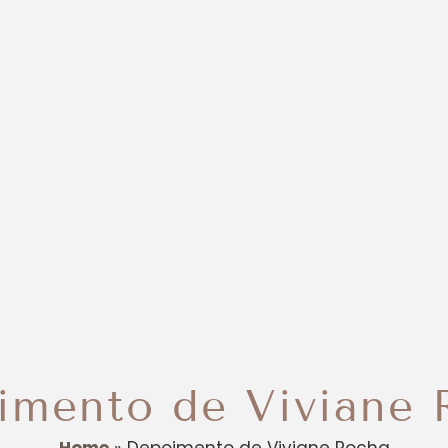
mento de Viviane 
Home
»
Depoimento de Viviane Rocha‎