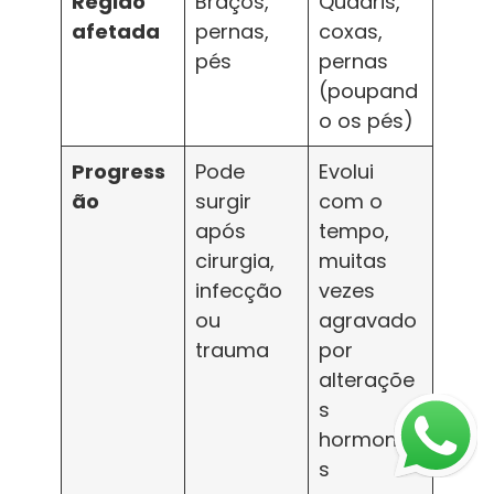
Região
Braços,
Quadris,
afetada
pernas,
coxas,
pés
pernas
(poupand
o os pés)
Progress
Pode
Evolui
ão
surgir
com o
após
tempo,
cirurgia,
muitas
infecção
vezes
ou
agravado
trauma
por
alteraçõe
s
hormonai
s