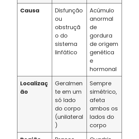
Causa
Disfunção
Acúmulo
ou
anormal
obstruçã
de
o do
gordura
sistema
de origem
linfático
genética
e
hormonal
Localizaç
Geralmen
Sempre
ão
te em um
simétrico,
só lado
afeta
do corpo
ambos os
(unilateral
lados do
)
corpo